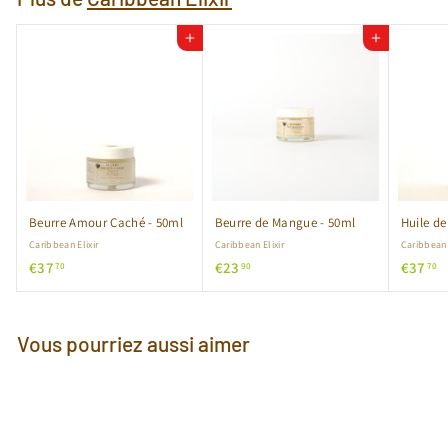
Ajouter au panier
Ajouter au panier
Beurre Amour Caché - 50ml
Beurre de Mangue - 50ml
Huile de
Caribbean Elixir
Caribbean Elixir
Caribbean 
€
€
€
€37
€23
€37
70
90
70
3
2
3
7
3
7
,
,
,
Vous pourriez aussi aimer
7
9
7
0
0
0