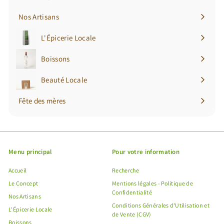
Nos Artisans
L'Épicerie Locale
Ouvrir
le
Boissons
Ouvrir
menu
le
Beauté Locale
Ouvrir
menu
le
Fête des mères
menu
Menu principal
Pour votre information
Accueil
Recherche
Le Concept
Mentions légales - Politique de
Confidentialité
Nos Artisans
Conditions Générales d'Utilisation et
L'Épicerie Locale
de Vente (CGV)
Boissons