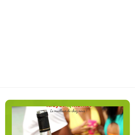
Beurre Gommant au Café -
50ml
Caribbean Elixir
€
€29
00
2
9
,
0
0