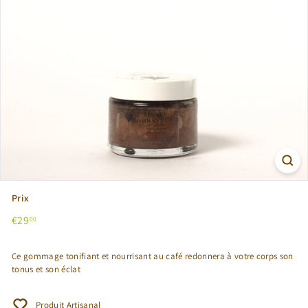
Prix
Prix
€29,00
€29
00
régulier
Ce gommage tonifiant et nourrisant au café redonnera à votre corps son
tonus et son éclat
Produit Artisanal