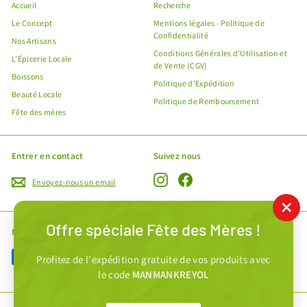
Accueil
Recherche
Le Concept
Mentions légales - Politique de
Confidentialité
Nos Artisans
Conditions Générales d'Utilisation et
L'Épicerie Locale
de Vente (CGV)
Boissons
Politique d'Expédition
Beauté Locale
Politique de Remboursement
Fête des mères
Entrer en contact
Suivez nous
Instagram
Facebook
Envoyez-nous un email
"Fe
Offre spéciale Fête des Mères !
(Esc
Nous acceptons
Profitez de l'expédition gratuite de vos produits avec
le code
MANMANKREYOL