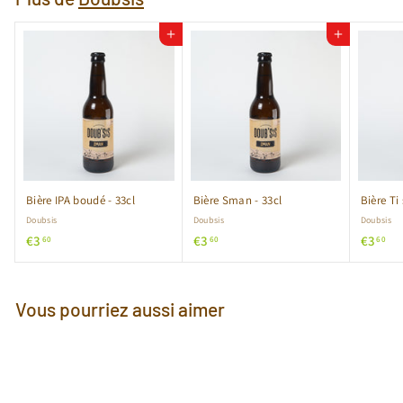
Ajouter au panier
Ajouter au panier
Bière IPA boudé - 33cl
Bière Sman - 33cl
Bière Ti 
Doubsis
Doubsis
Doubsis
€
€
€
€3
€3
€3
60
60
60
3
3
3
,
,
,
6
6
6
Vous pourriez aussi aimer
0
0
0