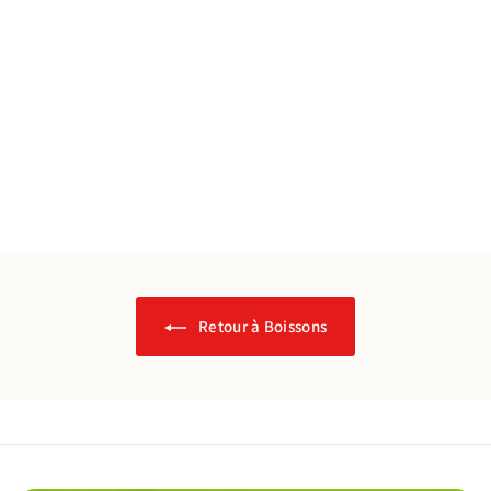
Bière Kraz Maracudja - 33cl
Doubsis
€
€3
60
3
,
6
0
Retour à Boissons