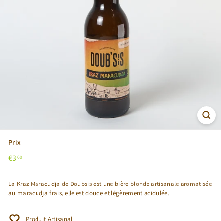
Prix
Prix
€3,60
€3
60
régulier
La Kraz Maracudja de Doubsis est une bière blonde artisanale aromatisée
au maracudja frais, elle est douce et légèrement acidulée.
Produit Artisanal