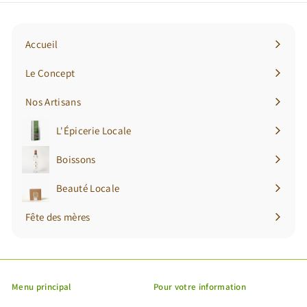
notre
newsletter
Accueil
Le Concept
Nos Artisans
L'Épicerie Locale
Ouvrir
le
Boissons
Ouvrir
menu
le
Beauté Locale
Ouvrir
menu
le
Fête des mères
menu
Menu principal
Pour votre information