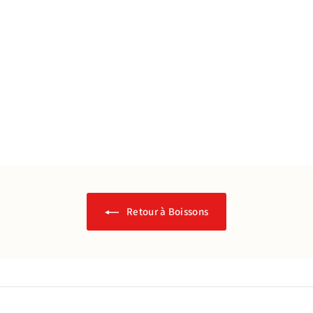
ÉPUISÉ
Kombucha Menthe - 1.5L
Bel Agriculture
€
€13
50
1
3
,
5
0
Retour à Boissons