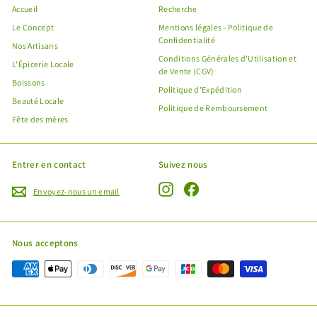
Accueil
Recherche
Le Concept
Mentions légales - Politique de
Confidentialité
Nos Artisans
Conditions Générales d'Utilisation et
L'Épicerie Locale
de Vente (CGV)
Boissons
Politique d'Expédition
Beauté Locale
Politique de Remboursement
Fête des mères
Entrer en contact
Suivez nous
Instagram
Facebook
Envoyez-nous un email
"Fe
Offre spéciale Fête des Mères !
(Esc
Nous acceptons
Profitez de l'expédition gratuite de vos produits avec
le code
MANMANKREYOL