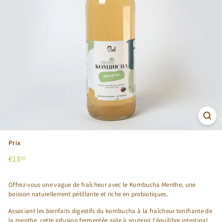
Prix
Prix
€13,50
€13
50
régulier
Offrez-vous une vague de fraîcheur avec le Kombucha Menthe, une
boisson naturellement pétillante et riche en probiotiques.
Associant les bienfaits digestifs du kombucha à la fraîcheur tonifiante de
la menthe, cette infusion fermentée aide à soutenir l'équilibre intestinal