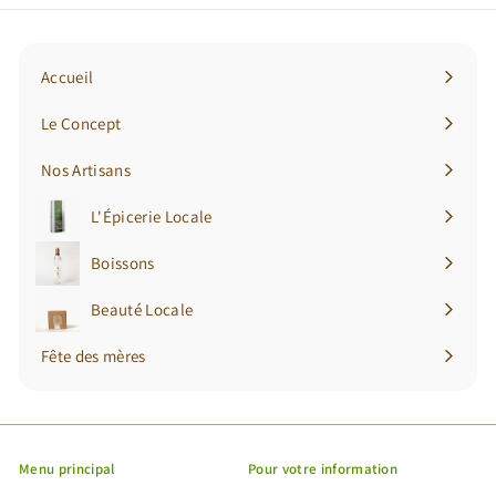
notre
newsletter
Accueil
Le Concept
Nos Artisans
L'Épicerie Locale
Ouvrir
le
Boissons
Ouvrir
menu
le
Beauté Locale
Ouvrir
menu
le
Fête des mères
menu
Menu principal
Pour votre information