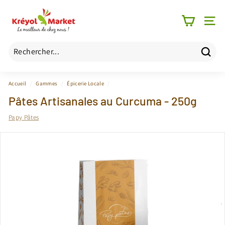
Passer
K
au
r
contenu
NAV
é
y
o
Reche
Recherche
Fermer
l
Accueil
/
Gammes
/
Épicerie Locale
/
M
Pâtes Artisanales au Curcuma - 250g
a
r
Papy Pâtes
k
e
t