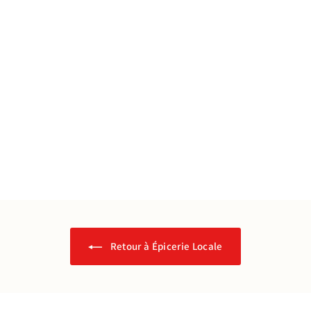
Pâtes Artisanales au
Curcuma - 250g
Papy Pâtes
€
€2
95
2
,
9
5
Retour à Épicerie Locale