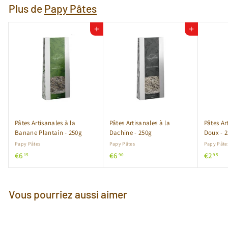
Plus de
Papy Pâtes
Ajouter au panier
Ajouter au panier
Pâtes Artisanales à la
Pâtes Artisanales à la
Pâtes Ar
Banane Plantain - 250g
Dachine - 250g
Doux - 
Papy Pâtes
Papy Pâtes
Papy Pâte
€
€
€
€6
€6
€2
15
90
95
6
6
2
,
,
,
1
9
9
Vous pourriez aussi aimer
5
0
5