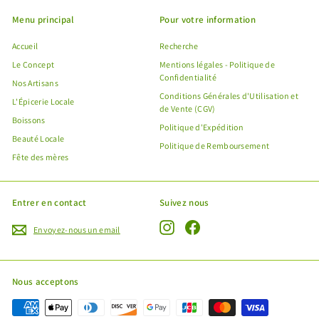
Menu principal
Pour votre information
Accueil
Recherche
Le Concept
Mentions légales - Politique de
Confidentialité
Nos Artisans
Conditions Générales d'Utilisation et
L'Épicerie Locale
de Vente (CGV)
Boissons
Politique d'Expédition
Beauté Locale
Politique de Remboursement
Fête des mères
Entrer en contact
Suivez nous
Instagram
Facebook
Envoyez-nous un email
"Fe
Offre spéciale Fête des Mères !
(Esc
Nous acceptons
Profitez de l'expédition gratuite de vos produits avec