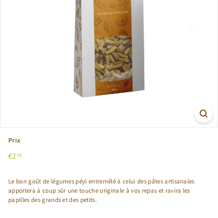
Prix
Prix
€2,95
€2
95
régulier
Le bon goût de légumes péyi entremêlé à celui des pâtes artisanales
apportera à coup sûr une touche originale à vos repas et ravira les
papilles des grands et des petits.