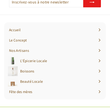
vous
à
notre
newsletter
Accueil
Le Concept
Nos Artisans
L'Épicerie Locale
Ouvrir
le
Boissons
Ouvrir
menu
le
Beauté Locale
Ouvrir
menu
le
Fête des mères
menu