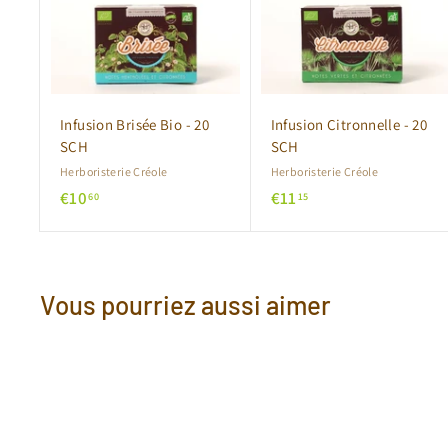
o
u
t
e
r
a
u
p
Infusion Brisée Bio - 20
Infusion Citronnelle - 20
a
SCH
SCH
n
i
Herboristerie Créole
Herboristerie Créole
e
€
€
€10
€11
60
15
r
1
1
0
1
,
,
6
1
Vous pourriez aussi aimer
0
5
Pr