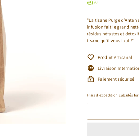
Prix
€9,90
€9
90
régulier
"La tisane Purge d’Antan 
infusion fait le grand ne
résidus néfastes et détoxi
tisane qu’il vous faut !"
Produit Artisanal
Livraison Internatio
Paiement sécurisé
Frais d'expédition
calculés lor