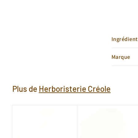
Ingrédient
Marque
Plus de
Herboristerie Créole
A
j