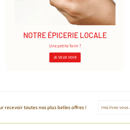
NOTRE ÉPICERIE LOCALE
Une petite faim ?
JE VEUX VOIR
Inscrivez-
S'inscrire
r recevoir toutes nos plus belles offres !
vous
à
notre