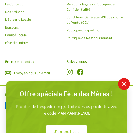
Le Concept
Mentions légales - Politique de
Confidentialité
Nos Artisans
Conditions Générales d'Utilisation et
L'Épicerie Locale
de Vente (CGV)
Boissons
Politique d'Expédition
Beauté Locale
Politique de Remboursement
Fête des mères
Entrer en contact
Suivez nous
Instagram
Facebook
Envoyez-nous un email
"Fe
Offre spéciale Fête des Mères !
(Esc
Nous acceptons
Profitez de l'expédition gratuite de vos produits avec
le code
MANMANKREYOL
J'en profite !