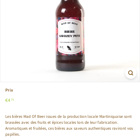
Prix
Prix
€4,75
€4
75
régulier
Les bières Mad Of Beer issues de la production locale Martiniquaise sont
brassées avec des fruits et épices locales lors de leur fabrication.
Aromatiques et fruitées, ces bières aux saveurs authentiques raviront vos
papilles.