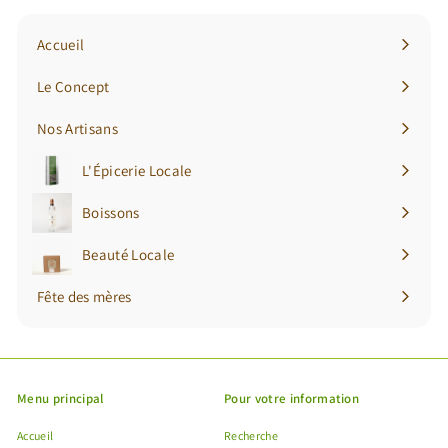
newsletter
Accueil
Le Concept
Nos Artisans
L'Épicerie Locale
Ouvrir
le
Boissons
Ouvrir
menu
le
Beauté Locale
Ouvrir
menu
le
Fête des mères
menu
Menu principal
Pour votre information
Accueil
Recherche