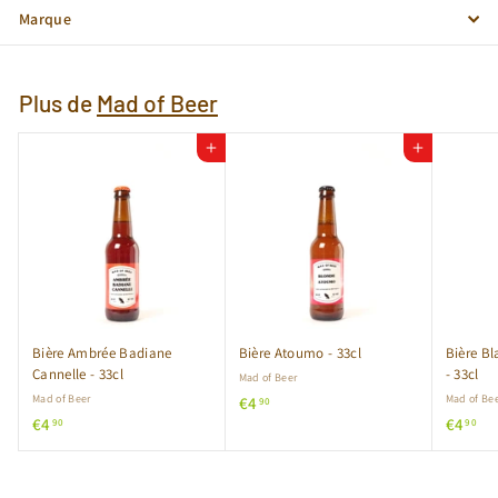
Marque
Plus de
Mad of Beer
Ajouter au panier
Ajouter au panier
Bière Ambrée Badiane
Bière Atoumo - 33cl
Bière B
Cannelle - 33cl
- 33cl
Mad of Beer
Mad of Beer
€
Mad of Be
€4
90
€
€
€4
€4
4
90
90
4
4
,
,
,
9
9
9