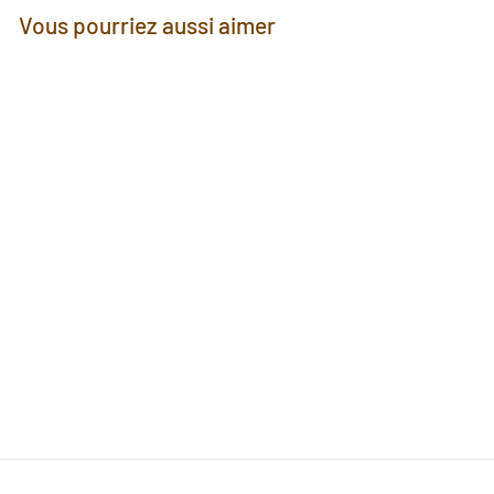
Vous pourriez aussi aimer
Confiture Giraumon & Fruit
de la Passion - 130g
D'Autres Saveurs Martinique
€
€5
90
5
,
9
0