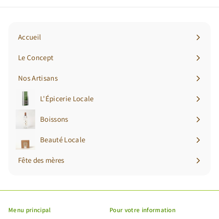
notre
newsletter
Accueil
Le Concept
Nos Artisans
L'Épicerie Locale
Ouvrir
le
Boissons
Ouvrir
menu
le
Beauté Locale
Ouvrir
menu
le
Fête des mères
menu
Menu principal
Pour votre information