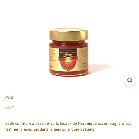
Prix
Prix
€5,90
€5
90
régulier
Cette confiture à base de fruits locaux de Martinique accompagnera vos
tartines, crêpes, produits laitiers ou encore desserts