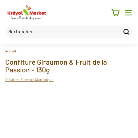
Passer
K
au
r
contenu
NAV
é
y
o
Reche
Recherche
Fermer
l
Accueil
/
M
Confiture Giraumon & Fruit de la
a
Passion - 130g
r
k
D'Autres Saveurs Martinique
e
t