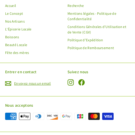
Accueil
Recherche
Le Concept
Mentions légales - Politique de
Confidentialité
Nos Artisans
Conditions Générales d'Utilisation et
L'Épicerie Locale
de Vente (CGV)
Boissons
Politique d'Expédition
Beauté Locale
Politique de Remboursement
Fête des mères
Entrer en contact
Suivez nous
Instagram
Facebook
Envoyez-nous un email
"Fe
Offre spéciale Fête des Mères !
(Esc
Nous acceptons
Profitez de l'expédition gratuite de vos produits avec
le code
MANMANKREYOL