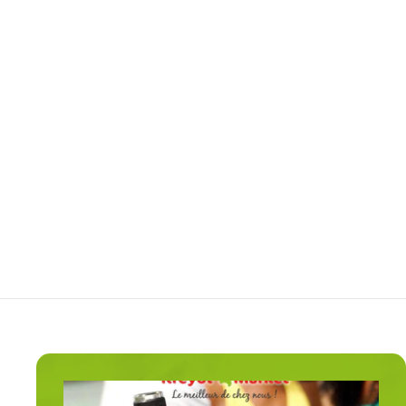
Pr
Farine de manioc sans
gluten - 500g
Ragald
€
€7
50
7
,
5
0