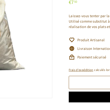
Prix
€7,50
€7
50
régulier
Laissez-vous tenter par l
Utilisé comme substitut à 
réalisation de vos plats e
Produit Artisanal
Livraison Internatio
Paiement sécurisé
Frais d'expédition
calculés lor