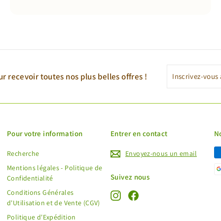
Inscrivez-
S'inscrire
r recevoir toutes nos plus belles offres !
vous
à
notre
newsletter
Pour votre information
Entrer en contact
N
Recherche
Envoyez-nous un email
Mentions légales - Politique de
Suivez nous
Confidentialité
Conditions Générales
Instagram
Facebook
d'Utilisation et de Vente (CGV)
Politique d'Expédition