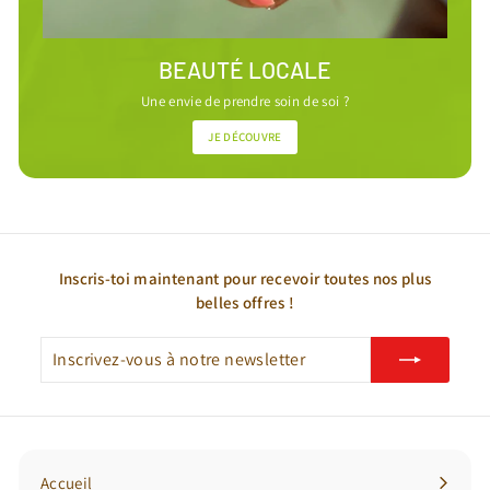
BEAUTÉ LOCALE
Une envie de prendre soin de soi ?
JE DÉCOUVRE
Inscris-toi maintenant pour recevoir toutes nos plus
belles offres !
Inscrivez-
S'inscrire
vous
à
notre
newsletter
Accueil