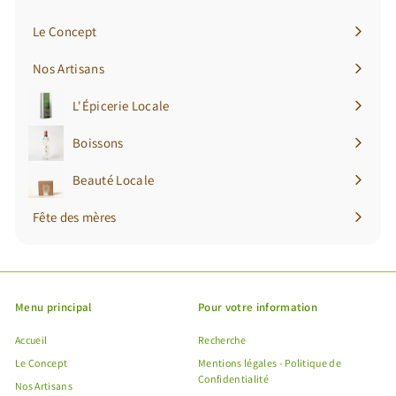
Le Concept
Nos Artisans
L'Épicerie Locale
Ouvrir
le
Boissons
Ouvrir
menu
le
Beauté Locale
Ouvrir
menu
le
Fête des mères
menu
Menu principal
Pour votre information
Accueil
Recherche
Le Concept
Mentions légales - Politique de
Confidentialité
Nos Artisans