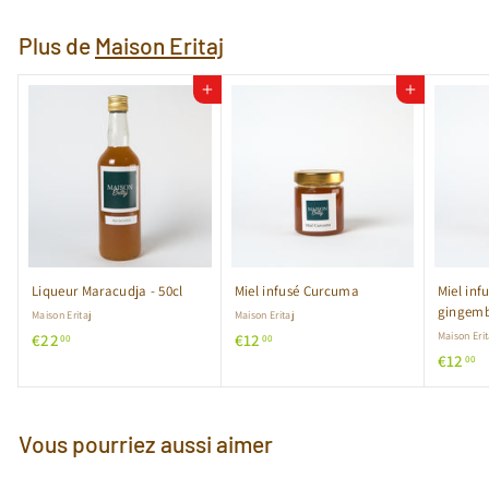
Plus de
Maison Eritaj
Ajouter au panier
Ajouter au panier
Liqueur Maracudja - 50cl
Miel infusé Curcuma
Miel in
gingem
Maison Eritaj
Maison Eritaj
€
€
Maison Erit
€22
€12
00
00
€
€12
2
1
00
1
2
2
2
,
,
,
0
0
Vous pourriez aussi aimer
0
0
0
0