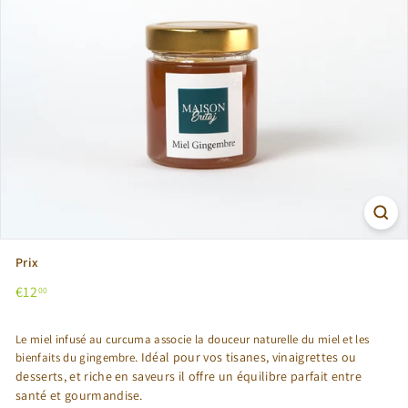
Prix
Prix
€12,00
€12
00
régulier
Le miel infusé au curcuma associe la douceur naturelle du miel et les
. Idéal pour vos tisanes, vinaigrettes ou
bienfaits du gingembre
desserts, et riche en saveurs il offre un équilibre parfait entre
santé et gourmandise.