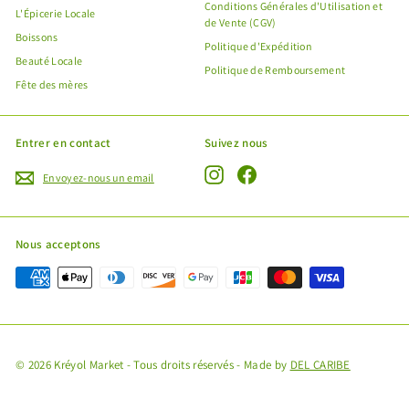
Conditions Générales d'Utilisation et
L'Épicerie Locale
de Vente (CGV)
Boissons
Politique d'Expédition
Beauté Locale
Politique de Remboursement
Fête des mères
Entrer en contact
Suivez nous
Instagram
Facebook
Envoyez-nous un email
"Fe
Offre spéciale Fête des Mères !
(Esc
Nous acceptons
Profitez de l'expédition gratuite de vos produits avec
le code
MANMANKREYOL
J'en profite !
© 2026 Kréyol Market - Tous droits réservés - Made by
DEL CARIBE