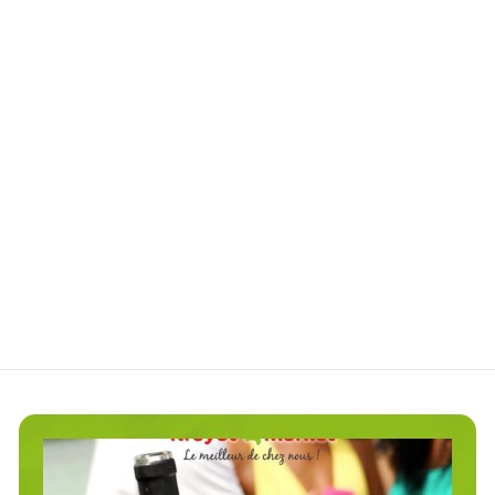
Miel infusé au gingembre
Maison Eritaj
€
€12
00
1
2
,
0
0