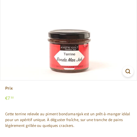
Prix
Prix
€7,50
€7
50
régulier
Cette terrine relevée au piment bondamanjak est un prêt-à-manger idéal
pour un apéritif unique. À déguster fraîche, sur une tranche de pains
légèrement grillée ou quelques crackers.