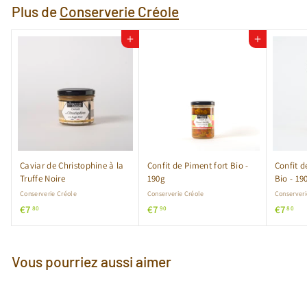
Plus de
Conserverie Créole
Ajouter au panier
Ajouter au panier
Caviar de Christophine à la
Confit de Piment fort Bio -
Confit d
Truffe Noire
190g
Bio - 19
Conserverie Créole
Conserverie Créole
Conserveri
€
€
€
€7
€7
€7
80
90
80
7
7
7
,
,
,
8
9
8
Vous pourriez aussi aimer
0
0
0