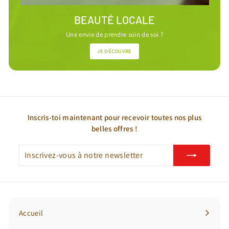
BEAUTÉ LOCALE
Une envie de prendre soin de soi ?
JE DÉCOUVRE
Inscris-toi maintenant pour recevoir toutes nos plus
belles offres !
Inscrivez-
S'inscrire
vous
à
notre
newsletter
Accueil