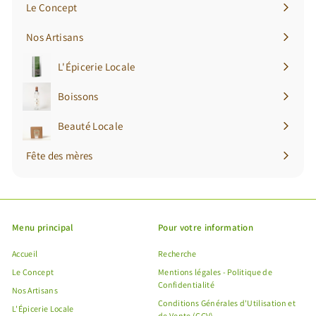
Le Concept
Nos Artisans
L'Épicerie Locale
Ouvrir
le
Boissons
Ouvrir
menu
le
Beauté Locale
Ouvrir
menu
le
Fête des mères
menu
Menu principal
Pour votre information
Accueil
Recherche
Le Concept
Mentions légales - Politique de
Confidentialité
Nos Artisans
Conditions Générales d'Utilisation et
L'Épicerie Locale
de Vente (CGV)