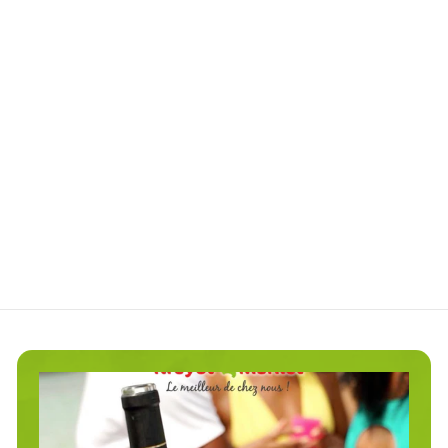
Terrine BondaManJak
Conserverie Créole
€
€7
50
7
,
5
0