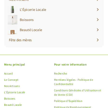
L'Épicerie Locale
Ouvrir
le
Boissons
Ouvrir
menu
le
Beauté Locale
Ouvrir
menu
le
Fête des mères
menu
Menu principal
Pour votre information
Accueil
Recherche
Le Concept
Mentions légales - Politique de
Confidentialité
Nos Artisans
Conditions Générales d'Utilisation et
L'Épicerie Locale
de Vente (CGV)
Boissons
Politique d'Expédition
Beauté Locale
Politique de Remboursement