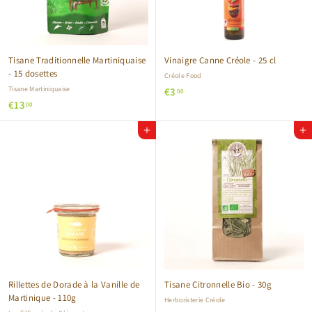
Tisane Traditionnelle Martiniquaise
Vinaigre Canne Créole - 25 cl
- 15 dosettes
Créole Food
Tisane Martiniquaise
€
€3
00
€
€13
3
00
1
,
Ajouter au panier
Ajouter au panier
3
0
,
0
0
0
Rillettes de Dorade à la Vanille de
Tisane Citronnelle Bio - 30g
Martinique - 110g
Herboristerie Créole