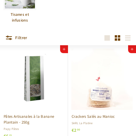
Tisanes et
infusions
Filtrer
Grande
Petit
Liste
Ajouter au panier
Ajouter au panier
Pâtes Artisanales à la Banane
Crackers Salés au Manioc
Plantain - 250g
SARL La Platine
Papy Pâtes
€
€2
00
€
€6
15