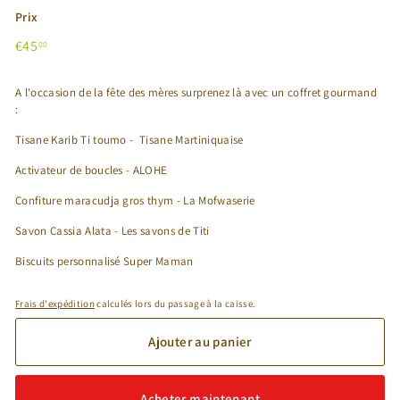
Prix
Prix
€45,00
€45
00
régulier
A l'occasion de la fête des mères surprenez là avec un coffret gourmand
:
Tisane Karib Ti toumo - Tisane Martiniquaise
Activateur de boucles - ALOHE
Confiture maracudja gros thym - La Mofwaserie
Savon Cassia Alata - Les savons de Titi
Biscuits personnalisé Super Maman
Frais d'expédition
calculés lors du passage à la caisse.
Ajouter au panier
Acheter maintenant