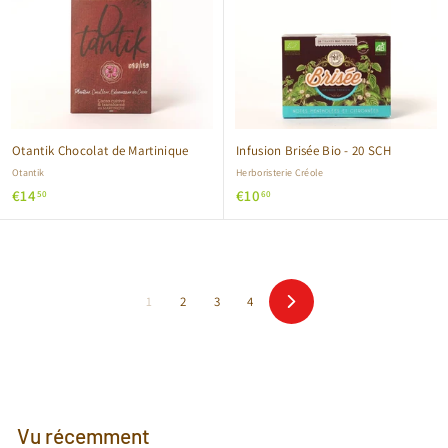
Otantik Chocolat de Martinique
Infusion Brisée Bio - 20 SCH
Otantik
Herboristerie Créole
€
€
€14
€10
50
60
1
1
4
0
,
,
5
6
1
2
3
4
0
0
Suivant
Vu récemment