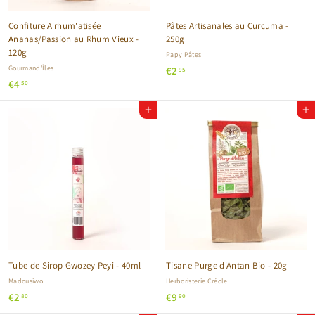
Confiture A'rhum'atisée
Pâtes Artisanales au Curcuma -
Ananas/Passion au Rhum Vieux -
250g
120g
Papy Pâtes
Gourmand'Îles
€
€2
95
€
€4
2
50
4
,
Ajouter au panier
Ajouter au panier
,
9
5
5
0
Tube de Sirop Gwozey Peyi - 40ml
Tisane Purge d'Antan Bio - 20g
Madousiwo
Herboristerie Créole
€
€
€2
€9
80
90
2
9