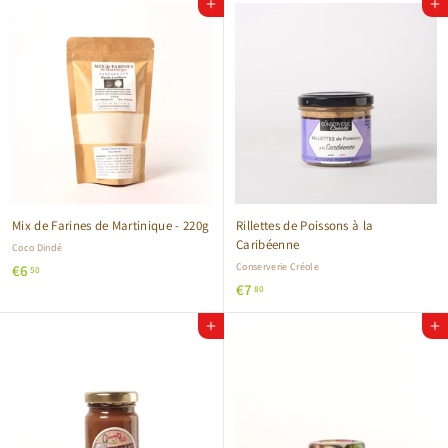
Ajouter au panier
Ajouter au panier
,
5
8
0
0
Mix de Farines de Martinique - 220g
Rillettes de Poissons à la
Caribéenne
Coco Dindé
€
Conserverie Créole
€6
50
€
€7
6
80
7
,
Ajouter au panier
Ajouter au panier
,
5
8
0
0