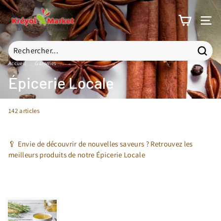
Passer
K
au
r
contenu
NAV
é
y
o
Reche
Accueil
/
Gammes
/
Recherche
Fermer
l
Épicerie Locale
M
a
r
142 articles
k
e
🥄 Envie de découvrir de nouvelles saveurs ? Retrouvez les
t
meilleurs produits de notre Épicerie Locale