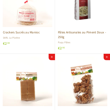
Crackers Sucrés au Manioc
Pâtes Artisanales au Piment Doux -
250g
SARL La Platine
€
Papy Pâtes
€2
00
€
€2
2
95
2
,
Ajouter au panier
Ajouter au panier
,
0
9
0
5