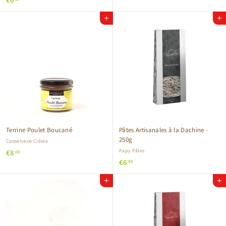
2
6
,
Ajouter au panier
Ajouter au panier
,
0
1
0
5
Terrine Poulet Boucané
Pâtes Artisanales à la Dachine -
250g
Conserverie Créole
€
Papy Pâtes
€8
00
€
€6
8
90
6
,
Ajouter au panier
Ajouter au panier
,
0
9
0
0