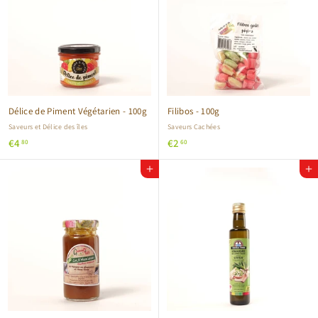
Délice de Piment Végétarien - 100g
Filibos - 100g
Saveurs et Délice des îles
Saveurs Cachées
€
€
€4
€2
80
60
4
2
Ajouter au panier
Ajouter au panier
,
,
8
6
0
0