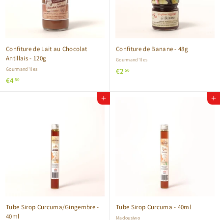
Confiture de Lait au Chocolat
Confiture de Banane - 48g
Antillais - 120g
Gourmand'Iles
Gourmand'Iles
€
€2
50
€
€4
2
50
4
,
Ajouter au panier
Ajouter au panier
,
5
5
0
0
Tube Sirop Curcuma/Gingembre -
Tube Sirop Curcuma - 40ml
40ml
Madousiwo