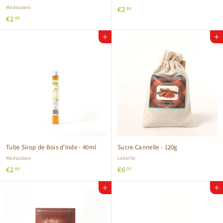
Madousiwo
€
€2
80
€
€2
2
80
2
,
Ajouter au panier
Ajouter au panier
,
8
8
0
0
Tube Sirop de Bois d'Inde - 40ml
Sucre Cannelle - 120g
Madousiwo
Labelîle
€
€
€2
€6
80
30
2
6
Ajouter au panier
Ajouter au panier
,
,
8
3
0
0