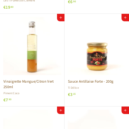
Les Ti'Fumés de Clément
€
€6
90
€
€19
6
80
1
,
Ajouter au panier
Ajouter au panier
9
9
,
0
8
0
Vinaigrette Mangue/Citron Vert
Sauce Antillaise Forte - 200g
250ml
Ti Délice
Piment Coco
€
€3
15
€
€7
3
90
7
,
Ajouter au panier
Ajouter au panier
,
1
9
5
0