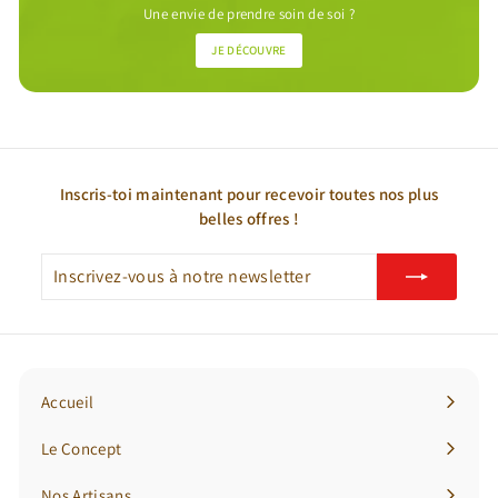
Une envie de prendre soin de soi ?
JE DÉCOUVRE
Inscris-toi maintenant pour recevoir toutes nos plus
belles offres !
Inscrivez-
S'inscrire
vous
à
notre
newsletter
Accueil
Le Concept
Nos Artisans