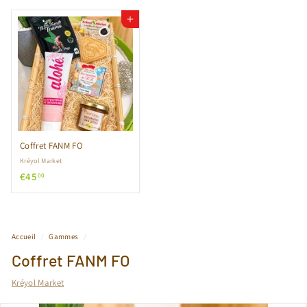
Ajouter au panier
Coffret FANM FO
Kréyol Market
€
€45
00
4
5
,
0
Accueil
/
Gammes
/
0
Coffret FANM FO
Kréyol Market