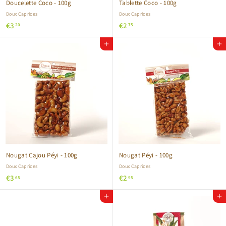
Doucelette Coco - 100g
Tablette Coco - 100g
Doux Caprices
Doux Caprices
€
€
€3
€2
20
75
3
2
Ajouter au panier
Ajouter au panier
,
,
2
7
0
5
Nougat Cajou Péyi - 100g
Nougat Péyi - 100g
Doux Caprices
Doux Caprices
€
€
€3
€2
65
95
3
2
Ajouter au panier
Ajouter au panier
,
,
6
9
5
5