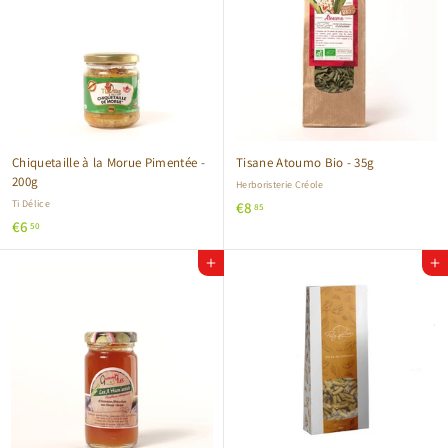
Chiquetaille à la Morue Pimentée -
Tisane Atoumo Bio - 35g
200g
Herboristerie Créole
Ti Délice
€
€8
85
€
€6
8
50
6
,
Ajouter au panier
Ajouter au panier
,
8
5
5
0