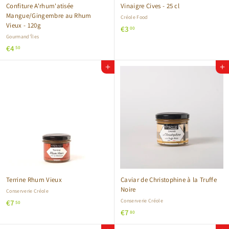
Confiture A'rhum'atisée
Vinaigre Cives - 25 cl
Mangue/Gingembre au Rhum
Créole Food
Vieux - 120g
€
€3
00
Gourmand'Îles
3
€
€4
50
,
4
0
Ajouter au panier
Ajouter au panier
,
0
5
0
Terrine Rhum Vieux
Caviar de Christophine à la Truffe
Noire
Conserverie Créole
€
Conserverie Créole
€7
50
€
€7
7
80
7
,