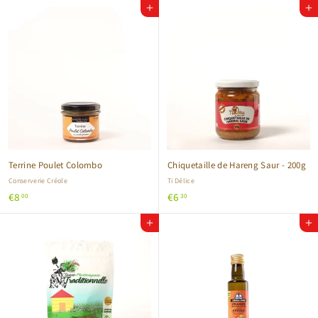
Ajouter au panier
Ajouter au panier
,
,
8
9
0
0
Terrine Poulet Colombo
Chiquetaille de Hareng Saur - 200g
Conserverie Créole
Ti Délice
€
€
€8
€6
00
30
8
6
Ajouter au panier
Ajouter au panier
,
,
0
3
0
0